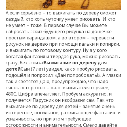
А если серьёзно – то выжигать по дереву сможет
каждый, кто хоть чуточку умеет рисовать. И кто
не умеет – тоже. В первом случае Вы можете
набросать эскиз будущего рисунка на дощечке
простым карандашом, а во втором – перевести
рисунок на дерево при помощи кальки и копирки,
и выжигать по готовому контуру. Ну а у кого
богатая фантазия и твёрдая рука, можно рисовать
сразу, без эскиза!
Выжигание по дереву для
детей
Сын (7 лет) увидел, как я пробую рисовать,
подошёл и попросил: «Дай попробовать!». А глазки
так и светятся! Даю, предупреждаю, что надо
очень осторожно – жало выжигателя горячее,
480С. Цифра впечатляет. Пробуем аккуратно, и
получается! Парусник он изобразил сам. Так что
выжигание по дереву для детей – занятие очень
интересное, посильное, развивающее фантазию и
усидчивость, но при этом требующее
осторожности и внимательности. Смело давайте