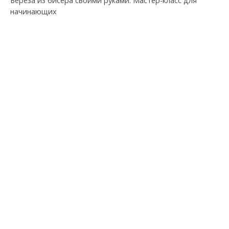
Берёза из бисера своими руками: Мастер-класс для
начинающих