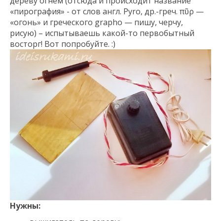
дереву огнём (отсюда и происходит название
«пирография» - от слов англ. Pyro, др.-греч. πῦρ —
«огонь» и греческого grapho — пишу, черчу,
рисую) – испытываешь какой-то первобытный
восторг! Вот попробуйте. :)
Нужны: