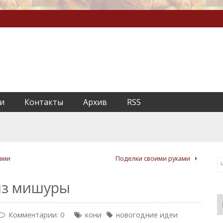
и
Контакты
Архив
RSS
ками
Поделки своими руками
из мишуры
Комментарии: 0
кони
новогодние идеи