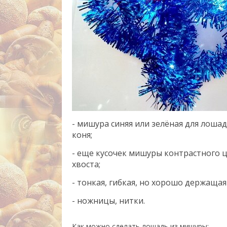
- мишура синяя или зелёная для лошад
коня;
- еще кусочек мишуры контрастного цв
хвоста;
- тонкая, гибкая, но хорошо держаща
- ножницы, нитки.
Как можно сделать лошадь из мишуры: