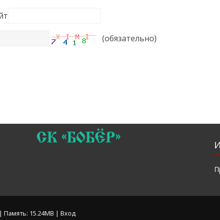
йт
(обязательно)
П
 | Память: 15.24MB |
Вход