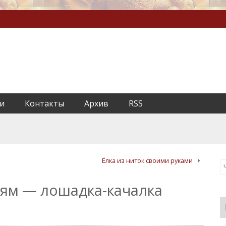
и
Контакты
Архив
RSS
Ёлка из ниток своими руками
тям — лошадка-качалка