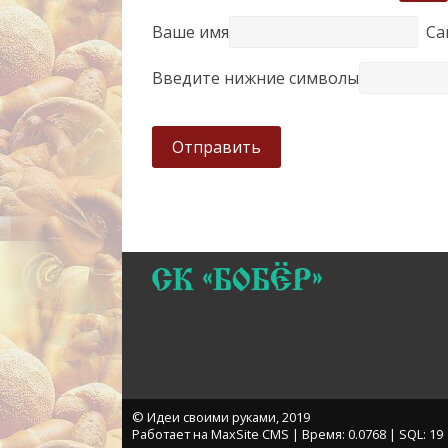
Ваше имя
Са
Введите нижние символы
Отправить
© Идеи своими руками, 2019
Работает на MaxSite CMS | Время: 0.0768 | SQL: 19