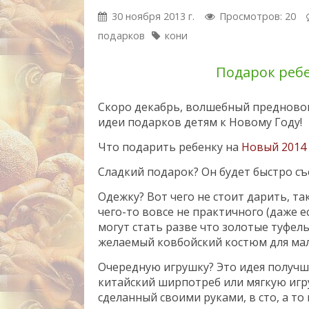
30 ноября 2013 г.
Просмотров: 20
подарков
кони
Подарок ребе
Скоро декабрь, волшебный предново
идеи подарков детям к Новому Году!
Что подарить ребенку на
Новый 2014 
Сладкий подарок? Он будет быстро съ
Одежку? Вот чего не стоит дарить, т
чего-то вовсе не практичного (даже 
могут стать разве что золотые туфел
желаемый ковбойский костюм для ма
Очередную игрушку? Это идея получше
китайский ширпотреб или мягкую игр
сделанный своими руками, в сто, а то