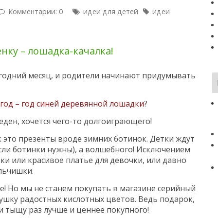
Комментарии: 0
идеи для детей
идеи
нку – лошадка-качалка!
годний месяц, и родители начинают придумывать
год – год синей деревянной лошадки
?
еден, хочется чего-то долгоиграющего!
ак это презенты вроде зимних ботинок. Детки ждут
если ботинки нужны), а волшебного! Исключением
ьки или красивое платье для девочки, или давно
льчишки.
! Но мы не станем покупать в магазине серийный
ушку радостных кислотных цветов. Ведь подарок,
 и тыщу раз лучше и ценнее покупного!