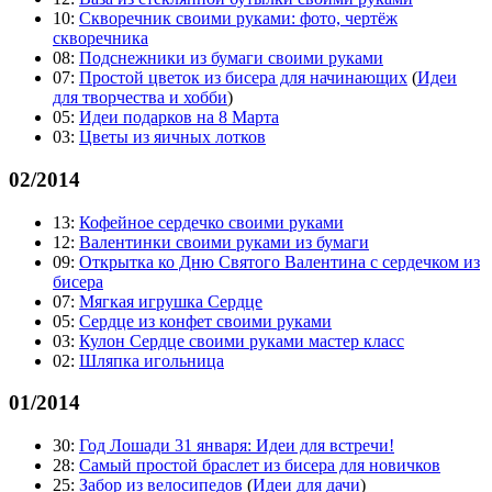
10:
Скворечник своими руками: фото, чертёж
скворечника
08:
Подснежники из бумаги своими руками
07:
Простой цветок из бисера для начинающих
(
Идеи
для творчества и хобби
)
05:
Идеи подарков на 8 Марта
03:
Цветы из яичных лотков
02/2014
13:
Кофейное сердечко своими руками
12:
Валентинки своими руками из бумаги
09:
Открытка ко Дню Святого Валентина с сердечком из
бисера
07:
Мягкая игрушка Сердце
05:
Сердце из конфет своими руками
03:
Кулон Сердце своими руками мастер класс
02:
Шляпка игольница
01/2014
30:
Год Лошади 31 января: Идеи для встречи!
28:
Самый простой браслет из бисера для новичков
25:
Забор из велосипедов
(
Идеи для дачи
)