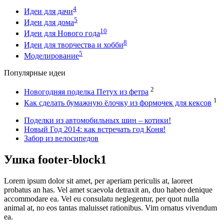
4
Идеи для дачи
5
Идеи для дома
10
Идеи для Нового года
8
Идеи для творчества и хобби
5
Моделирование
Популярные идеи
2
Новогодняя поделка Петух из фетра
1
Как сделать бумажную ёлочку из формочек для кексов
Поделки из автомобильных шин – котики!
Новый Год 2014: как встречать год Коня!
Забор из велосипедов
Ушка footer-block1
Lorem ipsum dolor sit amet, per aperiam periculis at, laoreet
probatus an has. Vel amet scaevola detraxit an, duo habeo denique
accommodare ea. Vel eu consulatu neglegentur, per quot nulla
animal at, no eos tantas maluisset rationibus. Vim ornatus vivendum
ea.