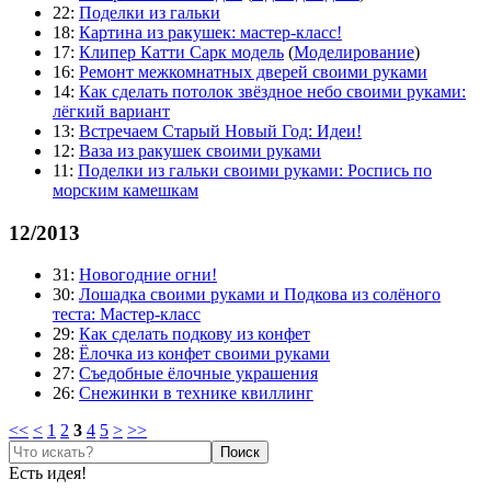
22:
Поделки из гальки
18:
Картина из ракушек: мастер-класс!
17:
Клипер Катти Сарк модель
(
Моделирование
)
16:
Ремонт межкомнатных дверей своими руками
14:
Как сделать потолок звёздное небо своими руками:
лёгкий вариант
13:
Встречаем Старый Новый Год: Идеи!
12:
Ваза из ракушек своими руками
11:
Поделки из гальки своими руками: Роспись по
морским камешкам
12/2013
31:
Новогодние огни!
30:
Лошадка своими руками и Подкова из солёного
теста: Мастер-класс
29:
Как сделать подкову из конфет
28:
Ёлочка из конфет своими руками
27:
Съедобные ёлочные украшения
26:
Снежинки в технике квиллинг
<<
<
1
2
3
4
5
>
>>
Поиск
Есть идея!