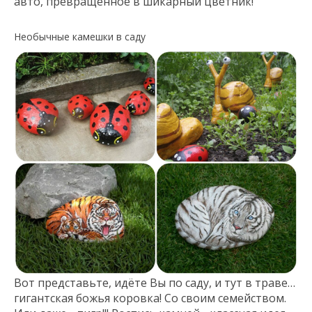
авто, превращённое в шикарный цветник!
Необычные камешки в саду
Вот представьте, идёте Вы по саду, и тут в траве…
гигантская божья коровка! Со своим семейством.