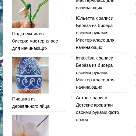
Мастер-класс для
начинающих
Юльетта
к записи
Берёза из бисера
своими руками:
Подснежник из
Мастер-класс для
бисера: мастер-класс
начинающих
для начинающих
inna,elisa
к записи
Берёза из бисера
своими руками:
Мастер-класс для
начинающих
Антон
к записи
Писанка из
Детские кроватки
деревянного яйца
своими руками фото
обзор