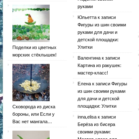
руками
Юльетта
к записи
Фигуры из шин своими
руками для дачи и
детской площадки:
Улитки
Поделки из цветных
морских стёклышек!
Валентина
к записи
Картина из ракушек:
мастер-класс!
Елена
к записи
Фигуры
из шин своими руками
для дачи и детской
площадки: Улитки
Сковорода из диска
бороны, или Если у
inna,elisa
к записи
Вас нет мангала…
Берёза из бисера
своими руками: