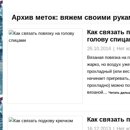
Архив меток:
вяжем своими рука
Как связать 
голову спиц
26.10.2014
|
Нет к
Вязаная повязка на г
жарко, но воздух уж
прохладный (или ве
начинает пригревать
прохладно) можно по
вязаной…
Читать дальш
Как связать 
16.12.2013
|
Нет к