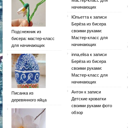
Мастер-класс для
начинающих
Юльетта
к записи
Берёза из бисера
своими руками:
Подснежник из
Мастер-класс для
бисера: мастер-класс
начинающих
для начинающих
inna,elisa
к записи
Берёза из бисера
своими руками:
Мастер-класс для
начинающих
Антон
к записи
Писанка из
Детские кроватки
деревянного яйца
своими руками фото
обзор