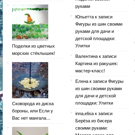
руками
Юльетта
к записи
Фигуры из шин своими
руками для дачи и
детской площадки:
Улитки
Поделки из цветных
морских стёклышек!
Валентина
к записи
Картина из ракушек:
мастер-класс!
Елена
к записи
Фигуры
из шин своими руками
для дачи и детской
площадки: Улитки
Сковорода из диска
бороны, или Если у
inna,elisa
к записи
Вас нет мангала…
Берёза из бисера
своими руками: