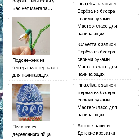
бороны, или Если у
inna,elisa
к записи
Вас нет мангала…
Берёза из бисера
своими руками:
Мастер-класс для
начинающих
Юльетта
к записи
Берёза из бисера
своими руками:
Подснежник из
Мастер-класс для
бисера: мастер-класс
начинающих
для начинающих
inna,elisa
к записи
Берёза из бисера
своими руками:
Мастер-класс для
начинающих
Антон
к записи
Писанка из
Детские кроватки
деревянного яйца