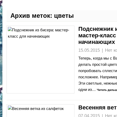
Архив меток:
цветы
Подснежник и
мастер-класс
начинающих
15.05.2015
|
Нет к
Теперь, когда мы с 
делать простой цвет
попробовать сплести
посложнее. Например
Эти светлые, нежны
одни из…
Читать дальш
Весенняя вет
07.04.2015
|
Нет к