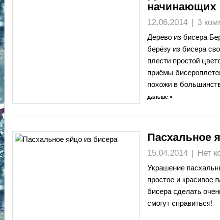
начинающих
12.06.2014
|
3 ком
Дерево из бисера Бер
берёзу из бисера св
плести простой цвето
приёмы бисероплетен
похожи в большинст
дальше »
Пасхальное я
15.04.2014
|
Нет к
Украшение пасхальн
простое и красивое 
бисера сделать очен
смогут справиться!