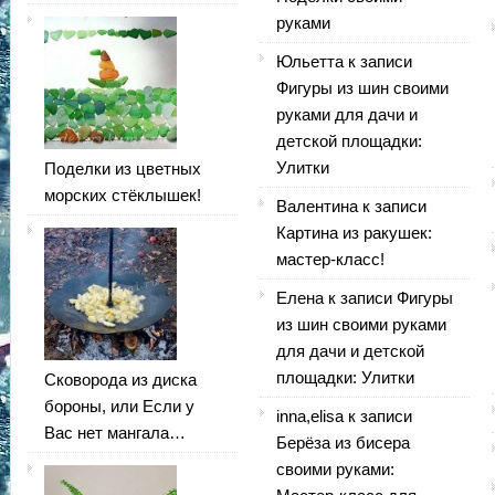
руками
Юльетта
к записи
Фигуры из шин своими
руками для дачи и
детской площадки:
Улитки
Поделки из цветных
морских стёклышек!
Валентина
к записи
Картина из ракушек:
мастер-класс!
Елена
к записи
Фигуры
из шин своими руками
для дачи и детской
площадки: Улитки
Сковорода из диска
бороны, или Если у
inna,elisa
к записи
Вас нет мангала…
Берёза из бисера
своими руками: