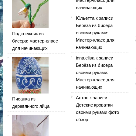
Мастер-класс для
начинающих
Юльетта
к записи
Берёза из бисера
своими руками:
Подснежник из
Мастер-класс для
бисера: мастер-класс
начинающих
для начинающих
inna,elisa
к записи
Берёза из бисера
своими руками:
Мастер-класс для
начинающих
Антон
к записи
Писанка из
Детские кроватки
деревянного яйца
своими руками фото
обзор