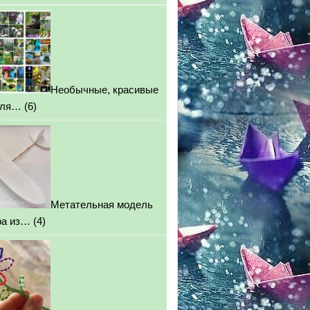
Необычные, красивые
для…
(6)
Метательная модель
ра из…
(4)