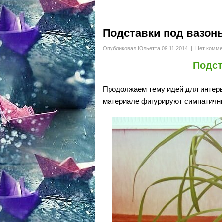
Подставки под вазон
Опубликовал
Юльетта
09.11.2014
|
Нет комме
Подст
Продолжаем тему идей для интерь
материале фигурируют
симпатичн