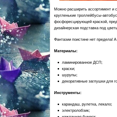
Можно расширить ассортимент и с
кругленькие троллейбусы-автобус
фосфоресцирующей краской, предс
дизайнерская подставка под цвет
Фантазии поистине нет предела! А
Материалы:
ламинированное ДСП;
краски;
шурупы;
декоративные заглушки для г
Инструменты:
карандаш, рулетка, лекало;
электролобзик;
наждачная бумага;