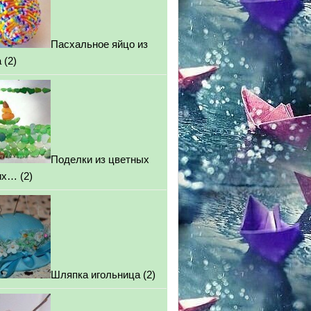
Пасхальное яйцо из
а
(2)
Поделки из цветных
их…
(2)
Шляпка игольница
(2)