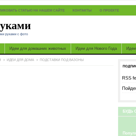
ЛИКОВАТЬ СТАТЬЮ НА НАШЕМ САЙТЕ
КОНТАКТЫ
О ПРОЕКТЕ
руками
ими руками с фото
Идеи для домашних животных
Идеи для Нового Года
Идеи
Я
ИДЕИ ДЛЯ ДОМА
ПОДСТАВКИ ПОД ВАЗОНЫ
ПОДПИ
RSS f
Пойдем
БУДЬ 
Попул