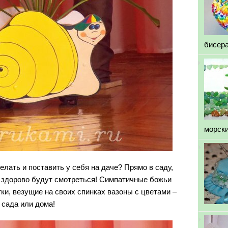
бисер
морск
делать и поставить у себя
на даче
? Прямо в саду,
ак здорово будут смотреться! Симпатичные
божьи
тки
, везущие на своих спинках вазоны с цветами –
 сада или дома!