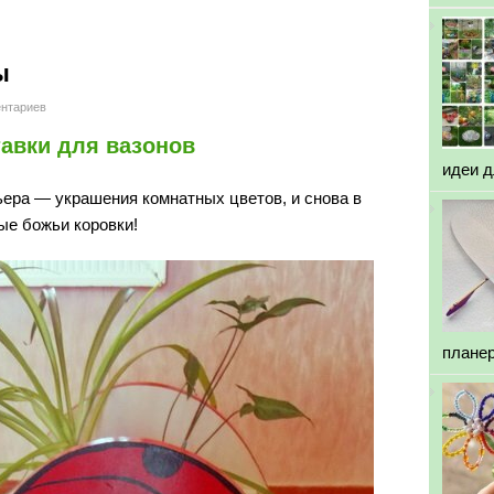
ы
нтариев
авки для вазонов
идеи 
ера — украшения комнатных цветов, и снова в
ые божьи коровки
!
плане