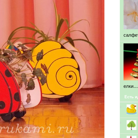
салфе
елки…
Есть и