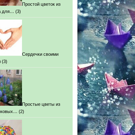
Простой цветок из
а для…
(3)
Сердечки своими
и
(3)
Простые цветы из
иковых…
(2)