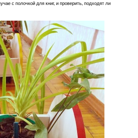
лучае с
полочкой для книг
, и проверить, подходят ли