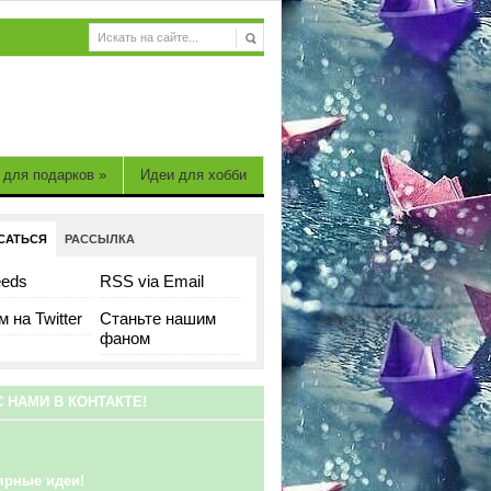
 для подарков
»
Идеи для хобби
САТЬСЯ
РАССЫЛКА
eeds
RSS via Email
 на Twitter
Станьте нашим
фаном
С НАМИ В КОНТАКТЕ!
ярные идеи!