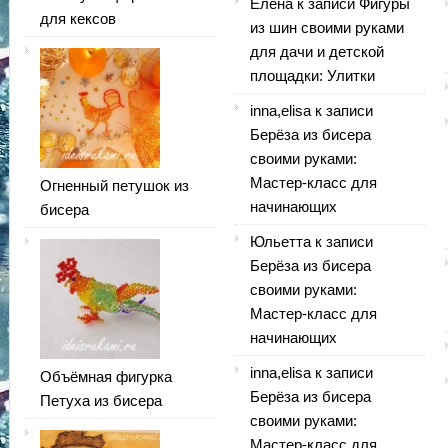
Елена
к записи
Фигуры
для кексов
из шин своими руками
для дачи и детской
площадки: Улитки
inna,elisa
к записи
Берёза из бисера
своими руками:
Мастер-класс для
Огненный петушок из
начинающих
бисера
Юльетта
к записи
Берёза из бисера
своими руками:
Мастер-класс для
начинающих
inna,elisa
к записи
Объёмная фигурка
Берёза из бисера
Петуха из бисера
своими руками:
Мастер-класс для