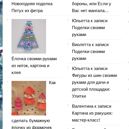
Новогодняя поделка
бороны, или Если у
Петух из фетра
Вас нет мангала…
Юльетта
к записи
Поделки своими
руками
Виолетта
к записи
Поделки своими
руками
Ёлочка своими руками
из ниток, картона и
Юльетта
к записи
клея
Фигуры из шин своими
руками для дачи и
Как
детской площадки:
Улитки
Валентина
к записи
Картина из ракушек:
мастер-класс!
сделать бумажную
ёлочку из формочек